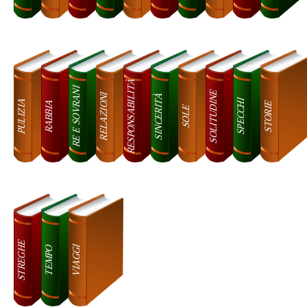
RESPONSABILITÀ
RE E SOVRANI
SOLITUDINE
RELAZIONI
SINCERITÀ
PULIZIA
SPECCHI
RABBIA
STORIE
SOLE
STREGHE
VIAGGI
TEMPO