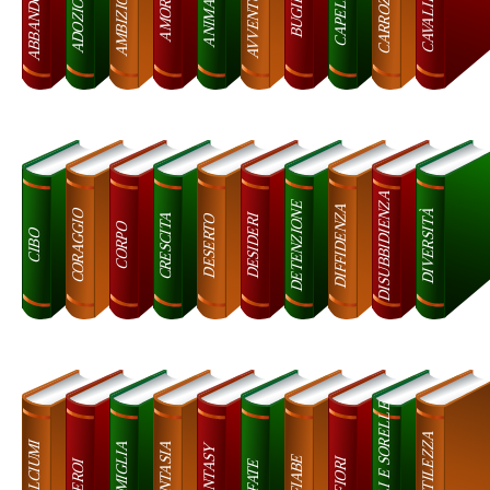
ABBANDONO
AVVENTURE
AMBIZIONE
CARROZZE
ADOZIONE
CAVALIERI
ANIMALI
CAPELLI
AMORE
BUGIE
DISUBBIDIENZA
DETENZIONE
DIFFIDENZA
DIVERSITÀ
CORAGGIO
CRESCITA
DESIDERI
DESERTO
CORPO
CIBO
FRATELLI E SORELLE
GENTILEZZA
DOLCIUMI
FAMIGLIA
FANTASIA
FANTASY
FIABE
FIORI
EROI
FATE