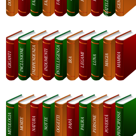
INDIPENDENZA
INTELLIGENZA
INCLUSIONE
INDUMENTI
GIGANTI
MAMMA
LEGAMI
MAGIA
LUNA
IRA
PRINCIPESSE
MITOLOGIA
POVERTÀ
PERSONE
OGGETTI
NATURA
MORTE
PAURA
NOTTE
PAPÀ