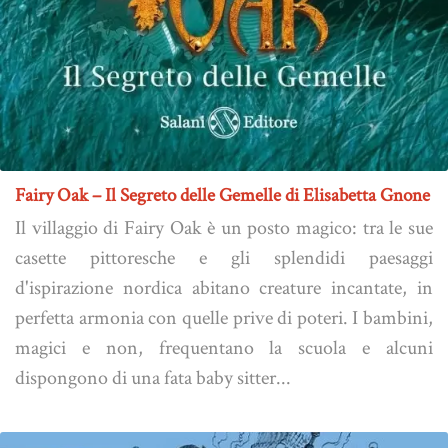
Fairy Oak – Il Segreto delle Gemelle di Elisabetta Gnone
Il villaggio di Fairy Oak è un posto magico: tra le sue
casette pittoresche e gli splendidi paesaggi
d'ispirazione nordica abitano creature incantate, in
perfetta armonia con quelle prive di poteri. I bambini,
magici e non, frequentano la scuola e alcuni
dispongono di una fata baby sitter...