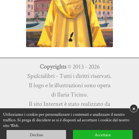
Copyrights
© 2013 - 2026
Spulcialibri - Tutti i diritti riservati.
Il logo e le illustrazioni sono opera
di Ilaria Ticino.
Il sito Internet è stato realizzato da
×
Martini Multimedia s.a.s.
Utilizziamo i cookie per personalizzare i contenuti e analizzare il nostro
traffico. Si prega di decidere se si è disposti ad accettare i cookie dal nostro
Privacy Policy
|
Cookie Policy
sito Web.
Declino
Accettare