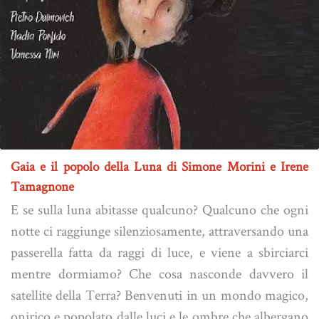
Gaia e il popolo della Luna di Simone Morini e Irene
Tamagnone
E se sulla luna abitasse qualcuno? Qualcuno che ogni
notte ci raggiunge silenziosamente, attraversando una
passerella fatta da raggi di luce, e viene a sbirciarci
mentre dormiamo? Che cosa nasconde davvero il
satellite della Terra? Benvenuti in un mondo magico,
onirico e popolato dalle luci e le ombre che albergano