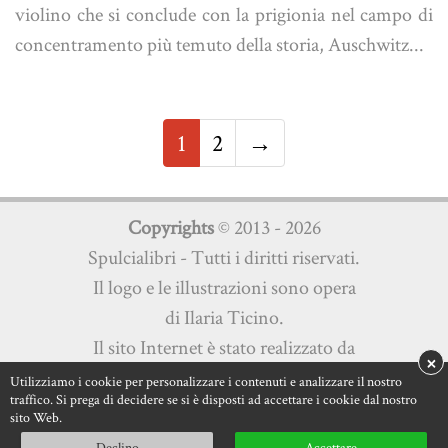
violino che si conclude con la prigionia nel campo di
concentramento più temuto della storia, Auschwitz...
1
2
→
Copyrights
© 2013 - 2026
Spulcialibri - Tutti i diritti riservati.
Il logo e le illustrazioni sono opera
di Ilaria Ticino.
Il sito Internet è stato realizzato da
×
Martini Multimedia s.a.s.
Utilizziamo i cookie per personalizzare i contenuti e analizzare il nostro
traffico. Si prega di decidere se si è disposti ad accettare i cookie dal nostro
Privacy Policy
|
Cookie Policy
sito Web.
Declino
Accettare