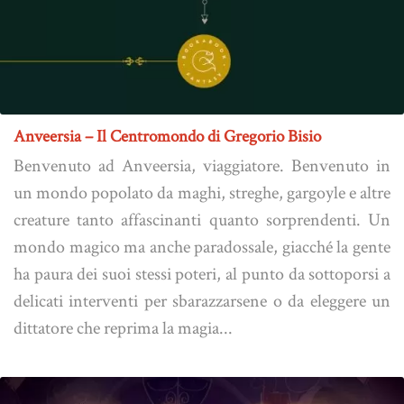
Anveersia – Il Centromondo di Gregorio Bisio
Benvenuto ad Anveersia, viaggiatore. Benvenuto in
un mondo popolato da maghi, streghe, gargoyle e altre
creature tanto affascinanti quanto sorprendenti. Un
mondo magico ma anche paradossale, giacché la gente
ha paura dei suoi stessi poteri, al punto da sottoporsi a
delicati interventi per sbarazzarsene o da eleggere un
dittatore che reprima la magia...