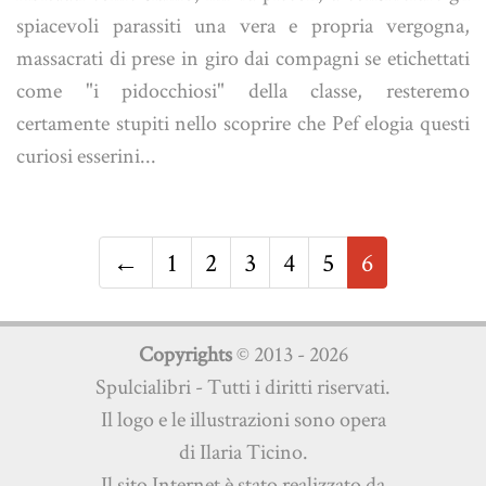
spiacevoli parassiti una vera e propria vergogna,
massacrati di prese in giro dai compagni se etichettati
come "i pidocchiosi" della classe, resteremo
certamente stupiti nello scoprire che Pef elogia questi
curiosi esserini...
←
1
2
3
4
5
6
Copyrights
© 2013 - 2026
Spulcialibri - Tutti i diritti riservati.
Il logo e le illustrazioni sono opera
di Ilaria Ticino.
Il sito Internet è stato realizzato da