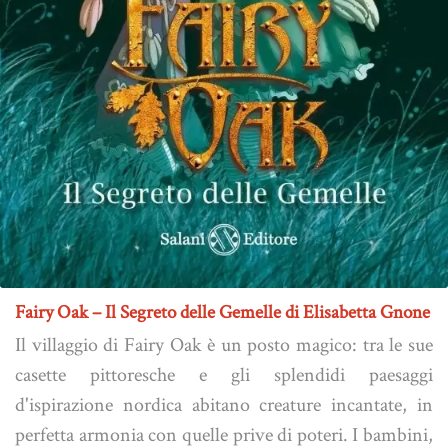
Fairy Oak – Il Segreto delle Gemelle di Elisabetta Gnone
Il villaggio di Fairy Oak è un posto magico: tra le sue
casette pittoresche e gli splendidi paesaggi
d'ispirazione nordica abitano creature incantate, in
perfetta armonia con quelle prive di poteri. I bambini,