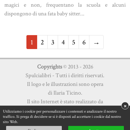
magici e non, frequentano la scuola e alcuni
dispongono di una fata baby sitter...
1
2
3
4
5
6
→
Copyrights
© 2013 - 2026
Spulcialibri - Tutti i diritti riservati.
Il logo e le illustrazioni sono opera
di Ilaria Ticino.
Il sito Internet è stato realizzato da
×
Martini Multimedia s.a.s.
Utilizziamo i cookie per personalizzare i contenuti e analizzare il nostro
traffico. Si prega di decidere se si è disposti ad accettare i cookie dal nostro
Privacy Policy
|
Cookie Policy
sito Web.