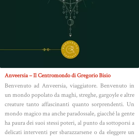
Anveersia – Il Centromondo di Gregorio Bisio
Benvenuto ad Anveersia, viaggiatore. Benvenuto in
un mondo popolato da maghi, streghe, gargoyle e altre
creature tanto affascinanti quanto sorprendenti. Un
mondo magico ma anche paradossale, giacché la gente
ha paura dei suoi stessi poteri, al punto da sottoporsi a
delicati interventi per sbarazzarsene o da eleggere un