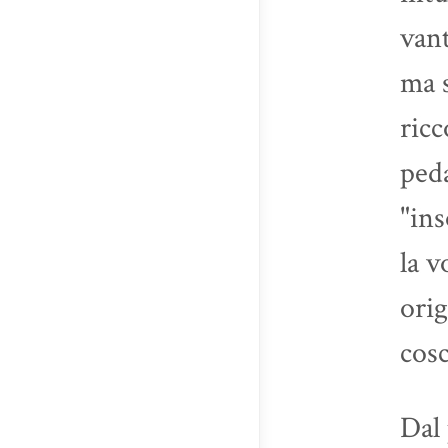
vant
ma s
ricc
peda
"ins
la v
orig
cosc
Dal 