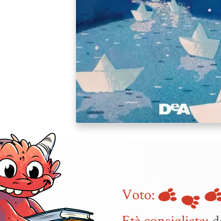
Voto:
Età consigliata:
da