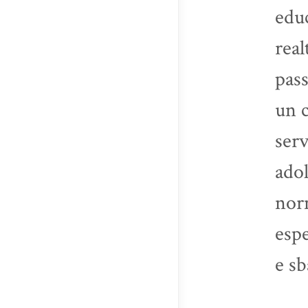
educ
real
pass
un c
serv
adol
norm
espe
e sb