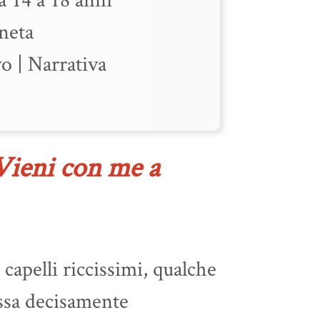
neta
vo
|
Narrativa
ieni con me a
capelli riccissimi, qualche
assa decisamente