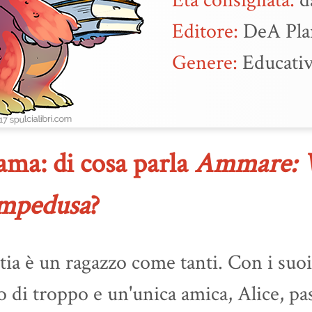
Editore:
DeA Pla
Genere:
Educati
ama: di cosa parla
Ammare: V
mpedusa
?
ia è un ragazzo come tanti. Con i suoi 
o di troppo e un'unica amica, Alice, p