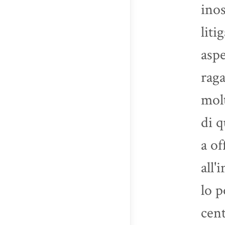
inos
liti
aspe
raga
molt
di q
a of
all'
lo p
cent