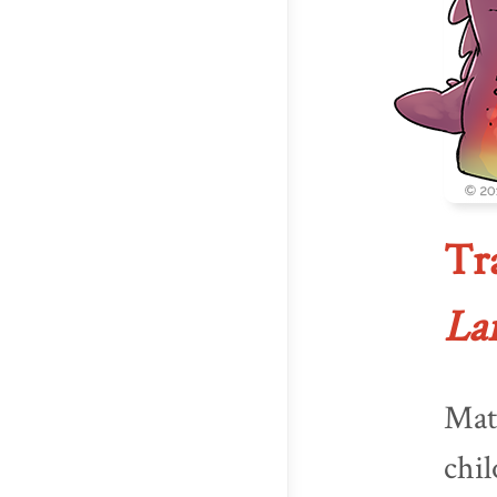
Tr
La
Matt
chil