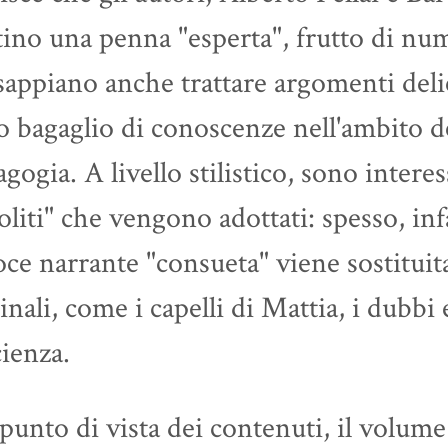
ino una penna "esperta", frutto di num
appiano anche trattare argomenti delic
o bagaglio di conoscenze nell'ambito de
gogia. A livello stilistico, sono interes
oliti" che vengono adottati: spesso, infa
oce narrante "consueta" viene sostituita
inali, come i capelli di Mattia, i dubbi e
ienza.
punto di vista dei contenuti, il volum