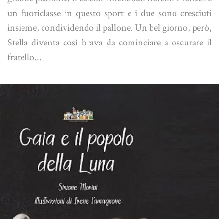
un fuoriclasse in questo sport e i due sono cresciuti
insieme, condividendo il pallone. Un bel giorno, però,
Stella diventa così brava da cominciare a oscurare il
fratello...