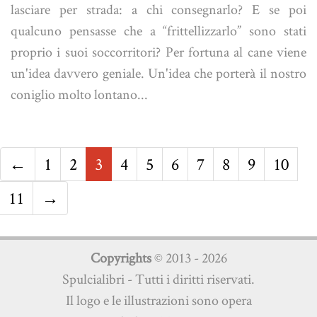
lasciare per strada: a chi consegnarlo? E se poi
qualcuno pensasse che a “frittellizzarlo” sono stati
proprio i suoi soccorritori? Per fortuna al cane viene
un'idea davvero geniale. Un'idea che porterà il nostro
coniglio molto lontano...
←
1
2
3
4
5
6
7
8
9
10
11
→
Copyrights
© 2013 - 2026
Spulcialibri - Tutti i diritti riservati.
Il logo e le illustrazioni sono opera