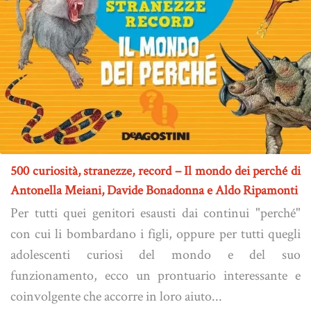
500 curiosità, stranezze, record – Il mondo dei perché di
Antonella Meiani, Davide Bonadonna e Aldo Ripamonti
Per tutti quei genitori esausti dai continui "perché"
con cui li bombardano i figli, oppure per tutti quegli
adolescenti curiosi del mondo e del suo
funzionamento, ecco un prontuario interessante e
coinvolgente che accorre in loro aiuto...