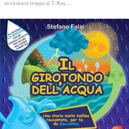
avvicinarsi troppo al T-Rex…