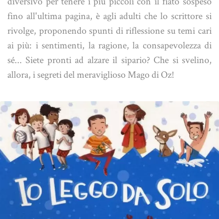
diversivo per tenere i più piccoli con il fiato sospeso
fino all'ultima pagina, è agli adulti che lo scrittore si
rivolge, proponendo spunti di riflessione su temi cari
ai più: i sentimenti, la ragione, la consapevolezza di
sé... Siete pronti ad alzare il sipario? Che si svelino,
allora, i segreti del meraviglioso Mago di Oz!