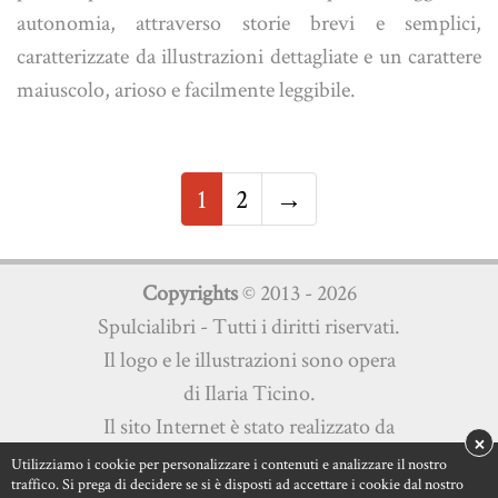
autonomia, attraverso storie brevi e semplici,
caratterizzate da illustrazioni dettagliate e un carattere
maiuscolo, arioso e facilmente leggibile.
1
2
→
Copyrights
© 2013 - 2026
Spulcialibri - Tutti i diritti riservati.
Il logo e le illustrazioni sono opera
di Ilaria Ticino.
Il sito Internet è stato realizzato da
×
Martini Multimedia s.a.s.
Utilizziamo i cookie per personalizzare i contenuti e analizzare il nostro
traffico. Si prega di decidere se si è disposti ad accettare i cookie dal nostro
Privacy Policy
|
Cookie Policy