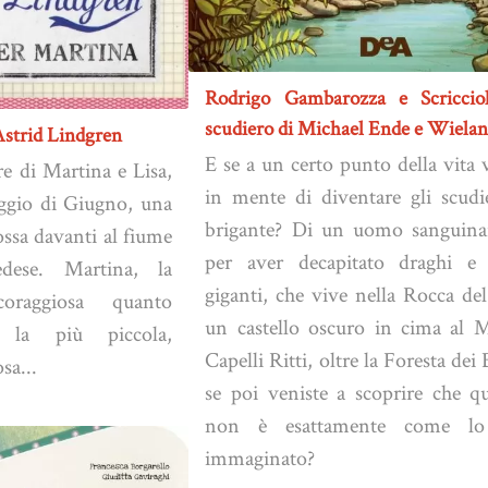
Rodrigo Gambarozza e Scriccio
scudiero di Michael Ende e Wiela
Astrid Lindgren
E se a un certo punto della vita 
e di Martina e Lisa,
in mente di diventare gli scudi
oggio di Giugno, una
brigante? Di un uomo sanguina
ossa davanti al fiume
per aver decapitato draghi e 
dese. Martina, la
giganti, che vive nella Rocca de
oraggiosa quanto
un castello oscuro in cima al 
 la più piccola,
Capelli Ritti, oltre la Foresta dei 
sa...
se poi veniste a scoprire che q
non è esattamente come lo
immaginato?