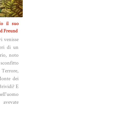
lo il suo
nd Freund
vi venisse
eri di un
rio, noto
sconfitto
l Terrore,
Monte dei
Brividi? E
uell'uomo
 avevate