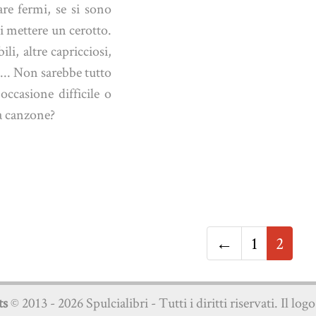
re fermi, se si sono
di mettere un cerotto.
li, altre capricciosi,
i... Non sarebbe tutto
 occasione difficile o
a canzone?
←
1
2
ts
© 2013 - 2026 Spulcialibri - Tutti i diritti riservati. Il log