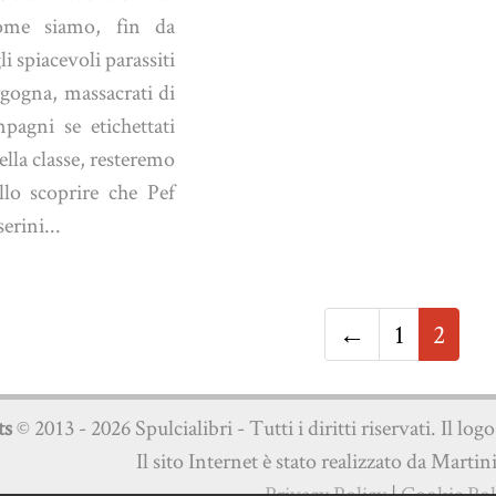
ome siamo, fin da
li spiacevoli parassiti
rgogna, massacrati di
pagni se etichettati
ella classe, resteremo
llo scoprire che Pef
erini...
←
1
2
ts
© 2013 - 2026 Spulcialibri - Tutti i diritti riservati. Il log
Il sito Internet è stato realizzato da Martin
Privacy Policy
|
Cookie Pol